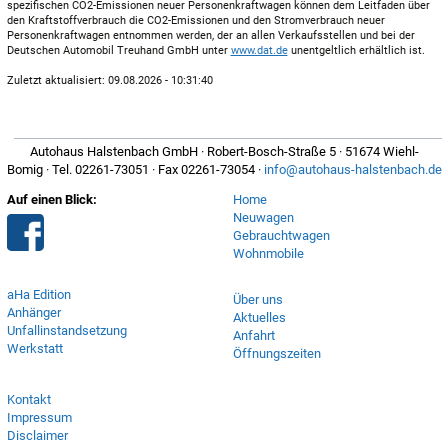
spezifischen CO2-Emissionen neuer Personenkraftwagen können dem Leitfaden über
den Kraftstoffverbrauch die CO2-Emissionen und den Stromverbrauch neuer
Personenkraftwagen entnommen werden, der an allen Verkaufsstellen und bei der
Deutschen Automobil Treuhand GmbH unter
www.dat.de
unentgeltlich erhältlich ist.
Zuletzt aktualisiert: 09.08.2026 - 10:31:40
Autohaus Halstenbach GmbH · Robert-Bosch-Straße 5 · 51674 Wiehl-
Bomig · Tel. 02261-73051 · Fax 02261-73054 ·
info@autohaus-halstenbach.de
Auf einen Blick:
Home
Neuwagen
Gebrauchtwagen
Wohnmobile
aHa Edition
Über uns
Anhänger
Aktuelles
Unfallinstandsetzung
Anfahrt
Werkstatt
Öffnungszeiten
Kontakt
Impressum
Disclaimer