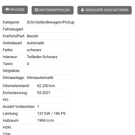
DRUCKEN
WEITEREMPFEHLEN
VERKÄUFER KONTAKTIEREN
Kategorie:
SUV/Geländewagen/Pickup
Fahrzeugart:
Kraftstoffart:
Benzin
Getriebeart:
Automatik
Farbe:
schwarz
Interieur:
Teilleder-Schwarz
Türen:
4
Sitzplätze:
Klimaanlage:
Klimaautomatik
Kilometerstand:
62.250 km
Erstzulassung:
03.2021
HU:
Anzahl Vorbesitzer:
1
Leistung:
137 KW / 186 PS
Hubraum:
1984 ccm
HSN:
TSN: