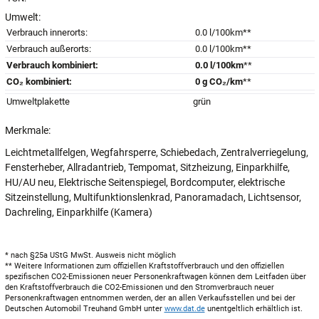
Umwelt:
Verbrauch innerorts:
0.0 l/100km**
Verbrauch außerorts:
0.0 l/100km**
Verbrauch kombiniert:
0.0 l/100km
**
CO₂ kombiniert:
0 g CO₂/km
**
Umweltplakette
grün
Merkmale:
Leichtmetallfelgen, Wegfahrsperre, Schiebedach, Zentralverriegelung,
Fensterheber, Allradantrieb, Tempomat, Sitzheizung, Einparkhilfe,
HU/AU neu, Elektrische Seitenspiegel, Bordcomputer, elektrische
Sitzeinstellung, Multifunktionslenkrad, Panoramadach, Lichtsensor,
Dachreling, Einparkhilfe (Kamera)
* nach §25a UStG MwSt. Ausweis nicht möglich
** Weitere Informationen zum offiziellen Kraftstoffverbrauch und den offiziellen
spezifischen CO2-Emissionen neuer Personenkraftwagen können dem Leitfaden über
den Kraftstoffverbrauch die CO2-Emissionen und den Stromverbrauch neuer
Personenkraftwagen entnommen werden, der an allen Verkaufsstellen und bei der
Deutschen Automobil Treuhand GmbH unter
www.dat.de
unentgeltlich erhältlich ist.