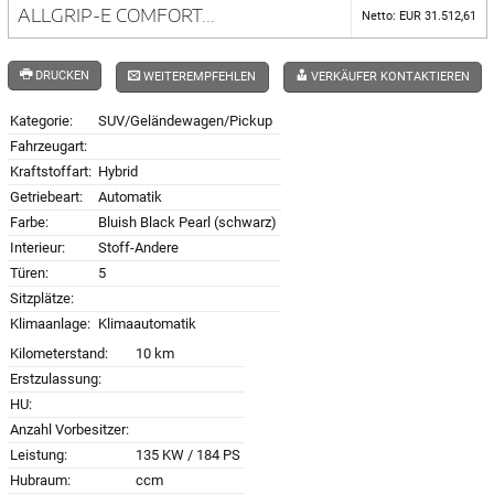
ALLGRIP-E COMFORT...
Netto: EUR 31.512,61
DRUCKEN
WEITEREMPFEHLEN
VERKÄUFER KONTAKTIEREN
Kategorie:
SUV/Geländewagen/Pickup
Fahrzeugart:
Kraftstoffart:
Hybrid
Getriebeart:
Automatik
Farbe:
Bluish Black Pearl (schwarz)
Interieur:
Stoff-Andere
Türen:
5
Sitzplätze:
Klimaanlage:
Klimaautomatik
Kilometerstand:
10 km
Erstzulassung:
HU:
Anzahl Vorbesitzer:
Leistung:
135 KW / 184 PS
Hubraum:
ccm