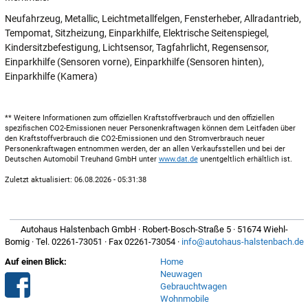
Neufahrzeug, Metallic, Leichtmetallfelgen, Fensterheber, Allradantrieb,
Tempomat, Sitzheizung, Einparkhilfe, Elektrische Seitenspiegel,
Kindersitzbefestigung, Lichtsensor, Tagfahrlicht, Regensensor,
Einparkhilfe (Sensoren vorne), Einparkhilfe (Sensoren hinten),
Einparkhilfe (Kamera)
** Weitere Informationen zum offiziellen Kraftstoffverbrauch und den offiziellen
spezifischen CO2-Emissionen neuer Personenkraftwagen können dem Leitfaden über
den Kraftstoffverbrauch die CO2-Emissionen und den Stromverbrauch neuer
Personenkraftwagen entnommen werden, der an allen Verkaufsstellen und bei der
Deutschen Automobil Treuhand GmbH unter
www.dat.de
unentgeltlich erhältlich ist.
Zuletzt aktualisiert: 06.08.2026 - 05:31:38
Autohaus Halstenbach GmbH · Robert-Bosch-Straße 5 · 51674 Wiehl-
Bomig · Tel. 02261-73051 · Fax 02261-73054 ·
info@autohaus-halstenbach.de
Auf einen Blick:
Home
Neuwagen
Gebrauchtwagen
Wohnmobile