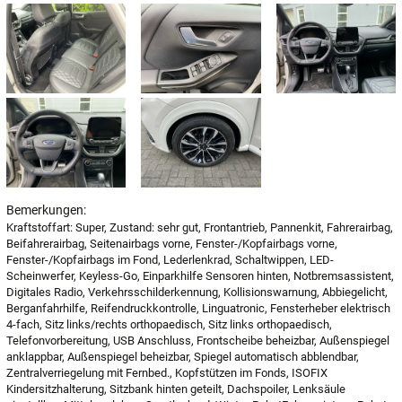
Bemerkungen:
Kraftstoffart: Super, Zustand: sehr gut, Frontantrieb, Pannenkit, Fahrerairbag,
Beifahrerairbag, Seitenairbags vorne, Fenster-/Kopfairbags vorne,
Fenster-/Kopfairbags im Fond, Lederlenkrad, Schaltwippen, LED-
Scheinwerfer, Keyless-Go, Einparkhilfe Sensoren hinten, Notbremsassistent,
Digitales Radio, Verkehrsschilderkennung, Kollisionswarnung, Abbiegelicht,
Berganfahrhilfe, Reifendruckkontrolle, Linguatronic, Fensterheber elektrisch
4-fach, Sitz links/rechts orthopaedisch, Sitz links orthopaedisch,
Telefonvorbereitung, USB Anschluss, Frontscheibe beheizbar, Außenspiegel
anklappbar, Außenspiegel beheizbar, Spiegel automatisch abblendbar,
Zentralverriegelung mit Fernbed., Kopfstützen im Fonds, ISOFIX
Kindersitzhalterung, Sitzbank hinten geteilt, Dachspoiler, Lenksäule