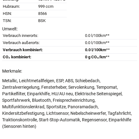
Hubraum:
999 ccm
HSN:
8566
TSN:
BSK
Umwelt:
Verbrauch innerorts:
0.0 l/100km**
Verbrauch außerorts:
0.0 l/100km**
Verbrauch kombiniert:
0.0 l/100km
**
CO₂ kombiniert:
0 g CO₂/km
**
Merkmale:
Metallic, Leichtmetallfelgen, ESP, ABS, Schiebedach,
Zentralverriegelung, Fensterheber, Servolenkung, Tempomat,
Partikelfilter, Einparkhilfe, HU/AU neu, Elektrische Seitenspiegel,
Sportfahrwerk, Bluetooth, Freisprecheinrichtung,
Multifunktionslenkrad, Sportsitze, Panoramadach,
Kindersitzbefestigung, Lichtsensor, Nebelscheinwerfer, Tagfahrlicht,
Traktionskontrolle, Start-Stop-Automatik, Regensensor, Einparkhilfe
(Sensoren hinten)