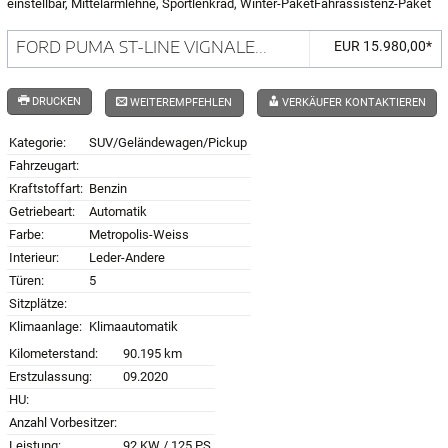
einstellbar, Mittelarmlehne, Sportlenkrad, Winter-PaketFahrassistenz-Paket
FORD PUMA ST-LINE VIGNALE...
EUR 15.980,00*
DRUCKEN
WEITEREMPFEHLEN
VERKÄUFER KONTAKTIEREN
Kategorie:
SUV/Geländewagen/Pickup
Fahrzeugart:
Kraftstoffart:
Benzin
Getriebeart:
Automatik
Farbe:
Metropolis-Weiss
Interieur:
Leder-Andere
Türen:
5
Sitzplätze:
Klimaanlage:
Klimaautomatik
Kilometerstand:
90.195 km
Erstzulassung:
09.2020
HU:
Anzahl Vorbesitzer:
Leistung:
92 KW / 125 PS