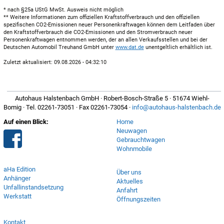
* nach §25a UStG MwSt. Ausweis nicht möglich
** Weitere Informationen zum offiziellen Kraftstoffverbrauch und den offiziellen
spezifischen CO2-Emissionen neuer Personenkraftwagen können dem Leitfaden über
den Kraftstoffverbrauch die CO2-Emissionen und den Stromverbrauch neuer
Personenkraftwagen entnommen werden, der an allen Verkaufsstellen und bei der
Deutschen Automobil Treuhand GmbH unter
www.dat.de
unentgeltlich erhältlich ist.
Zuletzt aktualisiert: 09.08.2026 - 04:32:10
Autohaus Halstenbach GmbH · Robert-Bosch-Straße 5 · 51674 Wiehl-
Bomig · Tel. 02261-73051 · Fax 02261-73054 ·
info@autohaus-halstenbach.de
Auf einen Blick:
Home
Neuwagen
Gebrauchtwagen
Wohnmobile
aHa Edition
Über uns
Anhänger
Aktuelles
Unfallinstandsetzung
Anfahrt
Werkstatt
Öffnungszeiten
Kontakt